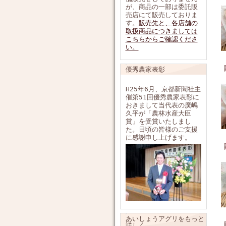
が、商品の一部は委託販
売店にて販売しておりま
す。
販売先と、各店舗の
取扱商品につきましては
こちらからご確認くださ
い。
優秀農家表彰
H25年6月、京都新聞社主
催第51回優秀農家表彰に
おきまして当代表の廣嶋
久平が「農林水産大臣
賞」を受賞いたしまし
た。日頃の皆様のご支援
に感謝申し上げます。
あいしょうアグリをもっと
詳しく