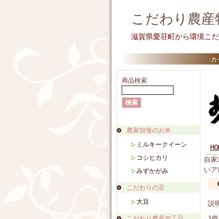
こだわり農産
滋賀県愛荘町から環境こだ
カ
商品検索
農家自慢のお米
ミルキークイーン
HO
コシヒカリ
自家
いア
みずかがみ
こだわりの豆
大豆
説
1
こだわり農産加工品