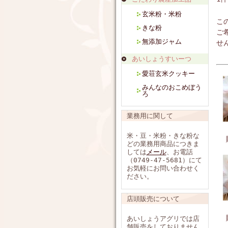
玄米粉・米粉
こ
きな粉
ご
無添加ジャム
せ
あいしょうすいーつ
愛荘玄米クッキー
みんなのおこめぼう
ろ
業務用に関して
米・豆・米粉・きな粉な
どの業務用商品につきま
しては
メール
、お電話
（0749-47-5681）にて
お気軽にお問い合わせく
ださい。
店頭販売について
あいしょうアグリでは店
舗販売をしておりません