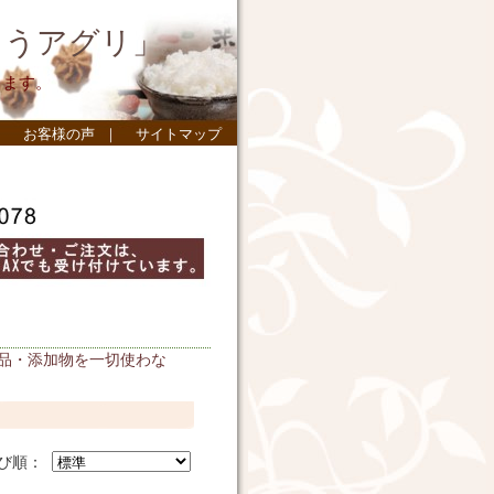
ょうアグリ」
します。
｜
お客様の声
｜
サイトマップ
品・添加物を一切使わな
び順：