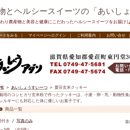
物とヘルシースイーツの「あいし
わり農産物と美容と健康にこだわったヘルシースイーツをお届け
ートをみる
｜
マイページへログイン
｜
ご利用案内
｜
お問い合せ
ME
>
あいしょうすいーつ
> 愛荘玄米クッキー
栽培のコシヒカリ玄米粉で作ったクッキーは、小麦・卵・乳・動物性食
レルギーにも対応した体に優しいお菓子です。
商品一覧
明付き /
写真のみ
並
件～5件 （全5件）