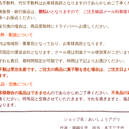
込手数料、代引手数料はお客様負担となりますのであらかじめご了承く
便振替・銀行振込は、
前払い
となりますので、
ご注文確認メール到着後
座へお振込ください。
金引換の場合は、商品受取時にドライバーへお渡しください。
送料・配送について
料は地域別・重量別となっており、お客様負担となります。
店指定の運送会社となります。クール便は別途クール便加算がございま
ずれも着日、着時間指定が可能です。時間は下記よりお選びください。
子類は受注生産です。ご注文の商品に菓子類を含む場合は、ご注文日よ
ます。
返品・交換について
客様都合の返品はできません
のであらかじめご
了承ください。
不良品の
絡ください。同等品と交換させていただきます。それを過ぎますと、返
なります。
ショップ名：あいしょうアグリ
代表：廣嶋久平 担当：木下三千代