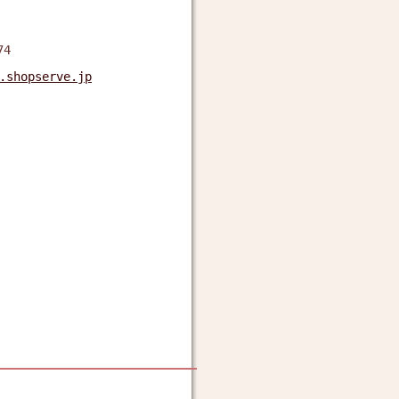
74
.shopserve.jp