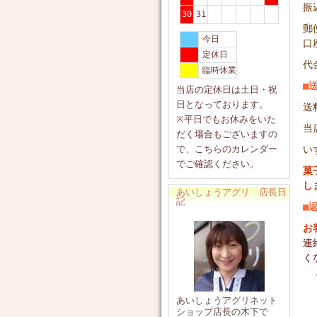
振
30
31
郵
今日
口
定休日
代
臨時休業
■
当店の定休日は土日・祝
日となっております。
送
※平日でもお休みをいた
当
だく場合もございますの
で、こちらのカレンダー
い
でご確認ください。
菓
し
あいしょうアグリ 店長日
記
■
お
連
く
あいしょうアグリネット
ショップ店長の木下で